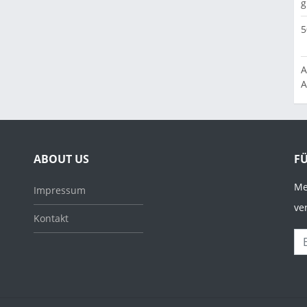
g
5
A
A
ABOUT US
F
Me
Impressum
ve
Kontakt