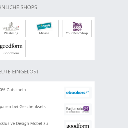
HNLICHE SHOPS
Westwing
Micasa
YourDecoShop
Goodform
EUTE EINGELÖST
0% Gutschein
paren bei Geschenksets
xklusive Design Möbel zu