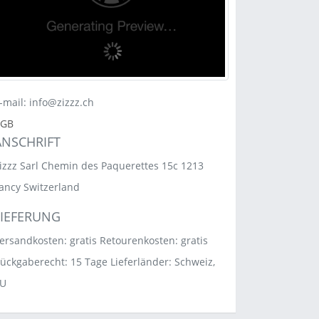
-mail: info@zizzz.ch
AGB
ANSCHRIFT
izzz Sarl Chemin des Paquerettes 15c 1213
ancy Switzerland
LIEFERUNG
ersandkosten: gratis Retourenkosten: gratis
ückgaberecht: 15 Tage Lieferländer: Schweiz,
U