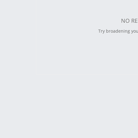
NO RE
Try broadening you