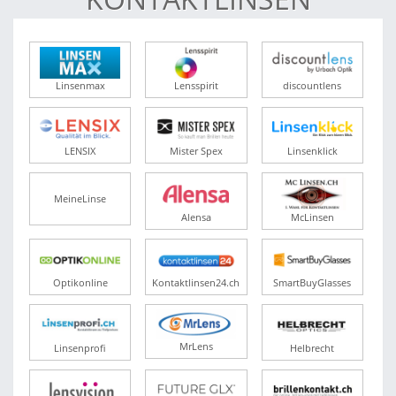
Linsenmax
Lensspirit
discountlens
LENSIX
Mister Spex
Linsenklick
MeineLinse
Alensa
McLinsen
Optikonline
Kontaktlinsen24.ch
SmartBuyGlasses
MrLens
Linsenprofi
Helbrecht