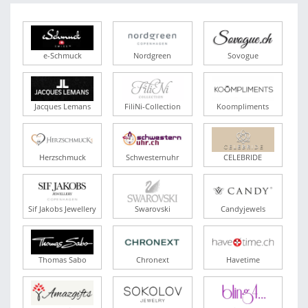
e-Schmuck
Nordgreen
Sovogue
Jacques Lemans
FiliNi-Collection
Koompliments
Herzschmuck
Schwesternuhr
CELEBRIDE
Sif Jakobs Jewellery
Swarovski
Candyjewels
Thomas Sabo
Chronext
Havetime