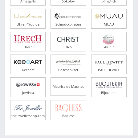
Amazgifts
Sokolov
bling4.ch
Uhren4You.de
Schmuckpiraten
MUAU
Urech
CHRIST
Alunir
Keeeart
Geschenkset
PAUL HEWITT
Maurice de Mauriac
Jowissa
Bijouteria
thejewellershop.com
Baqless